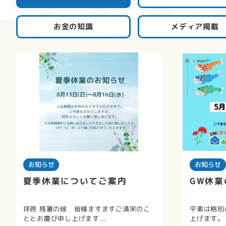
お金の知識
メディア掲載
お知らせ
お知らせ
夏季休業についてご案内
GW休業
拝啓 残暑の候 皆様ますますご清栄のこ
平素は格別
ととお慶び申し上げます...
上げます。 